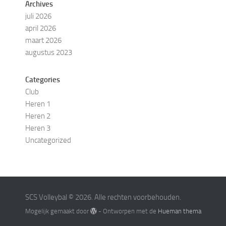
Archives
juli 2026
april 2026
maart 2026
augustus 2023
Categories
Club
Heren 1
Heren 2
Heren 3
Uncategorized
SCS Volleybal © 2026. Alle rechten voorbehouden.
Mogelijk gemaakt door
- Ontworpen met de
Hueman thema