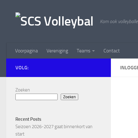
Doorgaan naar inhoud
Kom ook volleyballe
Voorpagina
Vereniging
Teams
Contact
VOLG:
INLOGG
Zoeken
Zoeken
Recent Posts
Seizoen 2026-2027 gaat binnenkort van
start