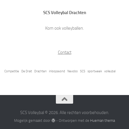
SCS Volleybal Drachten
Kom ook volleyballen.
Contact
Competitie
De Drait
Drachten
inloopavond
Nevobo
SCS
sportweek
volleybal
SCS Volleybal © 2026. Alle rechten voorbehouden.
Mogelijk gemaakt door
- Ontworpen met de
Hueman thema