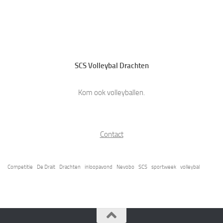
SCS Volleybal Drachten
Kom ook volleyballen.
Contact
Competitie
De Drait
Drachten
inloopavond
Nevobo
SCS
sportweek
volleybal