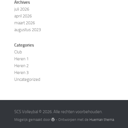
Archives
juli 2026
april 2026
maart 2026
augustus 2023
Categories
Club
Heren 1
Heren 2
Heren 3
Uncategorized
SCS Volleybal © 2026. Alle rechten voorbehouden.
Mogelijk gemaakt door
- Ontworpen met de
Hueman thema