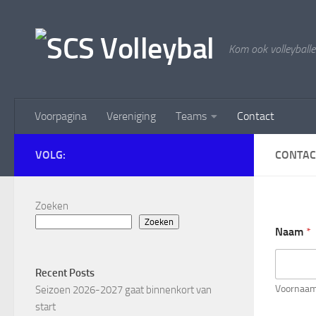
Doorgaan naar inhoud
Kom ook volleyballe
Voorpagina
Vereniging
Teams
Contact
VOLG:
CONTAC
Zoeken
Zoeken
Naam
*
Recent Posts
Voornaa
Seizoen 2026-2027 gaat binnenkort van
start