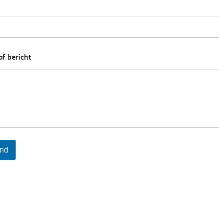
of bericht
nd