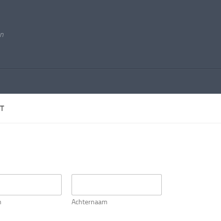
n
T
m
Achternaam