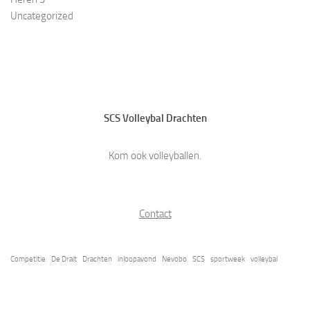
Uncategorized
SCS Volleybal Drachten
Kom ook volleyballen.
Contact
Competitie
De Drait
Drachten
inloopavond
Nevobo
SCS
sportweek
volleybal