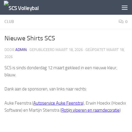
Doorgaan naar inhoud
CLUB
0
Nieuwe Shirts SCS
DOOR
ADMIN
· GEPUBLICEERD
MAART 18, 2026
· GEÜPDATET
MAART 18,
2026
SCS is sinds donderdag 12 maart gekleed in een nieuwe kleur,
blauw.
Dank aan de sponsoren, van links naar rechts:
Auke Feenstra (
Autoservice Auke Feenstra
), Erwin Hoeckx (Hoeckx
Software) en Martijn Stienstra (
Rotijn vloeren en raamdecoratie
)