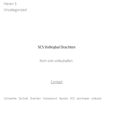
Heren 3
Uncategorized
SCS Volleybal Drachten
Kom ook volleyballen.
Contact
Competitie
De Drait
Drachten
inloopavond
Nevobo
SCS
sportweek
volleybal