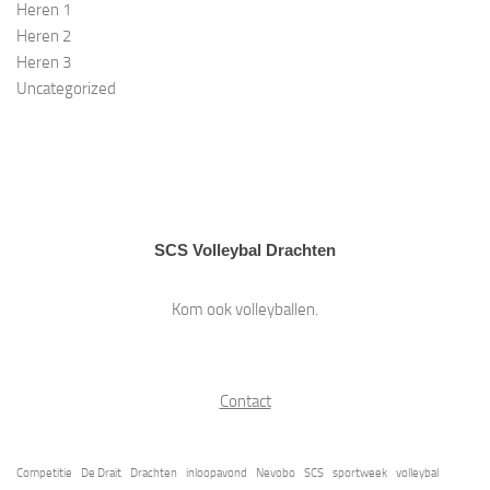
Heren 1
e
e
Heren 2
n
Heren 3
n
Uncategorized
a
v
i
g
a
t
SCS Volleybal Drachten
i
e
Kom ook volleyballen.
Contact
Competitie
De Drait
Drachten
inloopavond
Nevobo
SCS
sportweek
volleybal