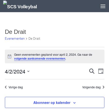
Doorgaan naar inhoud
De Drait
Evenementen
De Drait
Evenementen
Geen evenementen gepland voor april 2, 2024. Ga naar de
in
Bericht
volgende aankomende evenementen
.
april
2,
4/2/2024
E
E
Zoeken
Dag
2024
v
v
Selecteer
e
e
een
Vorige dag
Volgende dag
n
n
datum.
e
e
m
m
Abonneer op kalender
e
e