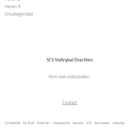
Heren 3
Uncategorized
SCS Volleybal Drachten
Kom ook volleyballen.
Contact
Competitie
De Drait
Drachten
inloopavond
Nevobo
SCS
sportweek
volleybal